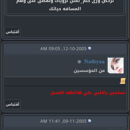
تركض ورى حلم ٍ تمثّل لروياك وتقضى على وهم
المسافه حياتك
12-10-2005, 09:05 AM
Nathyaa
من المؤسسين
تسلمين ياقلبي علي هالطله العسل
09-11-2005, 11:41 AM