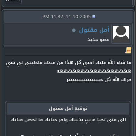
11-10-2005, 11:32 PM
أمل مقتول
عضو جديد
ما شاء الله عليك أختي كل هذا من عندك ماخليتي لي شي
هههههههههههههههههه
جزاك الله كل خييييييييييييييير
توقيع أمل مقتول
الى متى تحيا غريبٍ بدنياك واخر حياتك ما تحصل مناتك