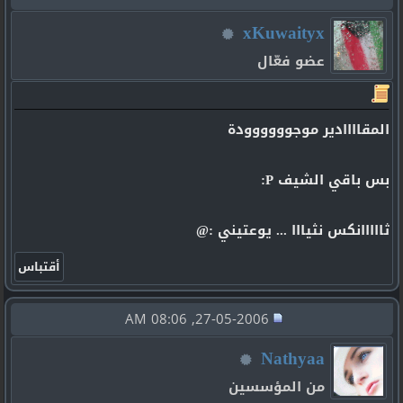
xKuwaityx
عضو فعّال
المقاااادير موجوووووودة
بس باقي الشيف P:
ثااااانكس نثيااا ... يوعتيني :@
27-05-2006, 08:06 AM
Nathyaa
من المؤسسين